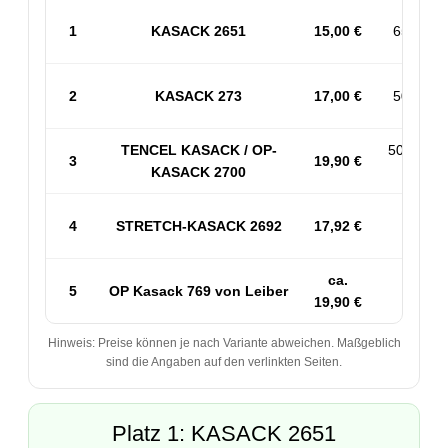
1
KASACK 2651
15,00 €
65% PES
2
KASACK 273
17,00 €
50% BW 
TENCEL KASACK / OP-
50% PES
3
19,90 €
KASACK 2700
53% 
4
STRETCH-KASACK 2692
17,92 €
Sp
ca.
5
OP Kasack 769 von Leiber
50
19,90 €
Hinweis: Preise können je nach Variante abweichen. Maßgeblich
sind die Angaben auf den verlinkten Seiten.
Platz 1: KASACK 2651