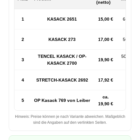
(netto)
1
KASACK 2651
15,00 €
65% PES
2
KASACK 273
17,00 €
50% BW 
TENCEL KASACK / OP-
50% PES
3
19,90 €
KASACK 2700
53% 
4
STRETCH-KASACK 2692
17,92 €
Sp
ca.
5
OP Kasack 769 von Leiber
50
19,90 €
Hinweis: Preise können je nach Variante abweichen. Maßgeblich
sind die Angaben auf den verlinkten Seiten.