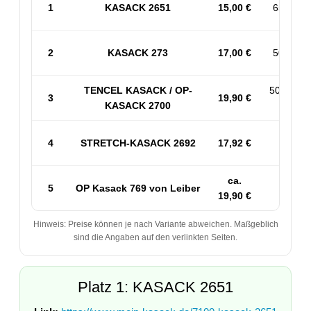
1
KASACK 2651
15,00 €
65% PES
2
KASACK 273
17,00 €
50% BW 
TENCEL KASACK / OP-
50% PES
3
19,90 €
KASACK 2700
53% 
4
STRETCH-KASACK 2692
17,92 €
Sp
ca.
5
OP Kasack 769 von Leiber
50
19,90 €
Hinweis: Preise können je nach Variante abweichen. Maßgeblich
sind die Angaben auf den verlinkten Seiten.
Platz 1: KASACK 2651