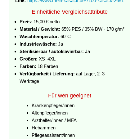
Link:
https://www.mein-kasack.de/7100-kasack-2651
Einheitliche Vergleichsattribute
Preis:
15,00 € netto
Material / Gewicht:
65% PES / 35% BW · 170 g/m²
Waschtemperatur:
60°C
Industriewäsche:
Ja
Sterilisierbar / autoklavierbar:
Ja
Größen:
XS–4XL
Farben:
18 Farben
Verfügbarkeit / Lieferung:
auf Lager, 2–3
Werktage
Für wen geeignet
Krankenpfleger/innen
Altenpfleger/innen
Arzthelfer/innen / MFA
Hebammen
Pflegeassistent/innen